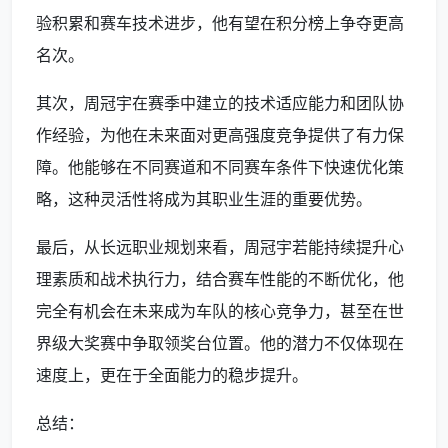
验积累和赛车技术进步，他有望在积分榜上争夺更高
名次。
其次，周冠宇在赛季中建立的技术适应能力和团队协
作经验，为他在未来面对更高强度竞争提供了有力保
障。他能够在不同赛道和不同赛车条件下快速优化策
略，这种灵活性将成为其职业生涯的重要优势。
最后，从长远职业规划来看，周冠宇若能持续提升心
理素质和战术执行力，结合赛车性能的不断优化，他
完全有机会在未来成为车队的核心竞争力，甚至在世
界级大奖赛中争取领奖台位置。他的潜力不仅体现在
速度上，更在于全面能力的稳步提升。
总结：