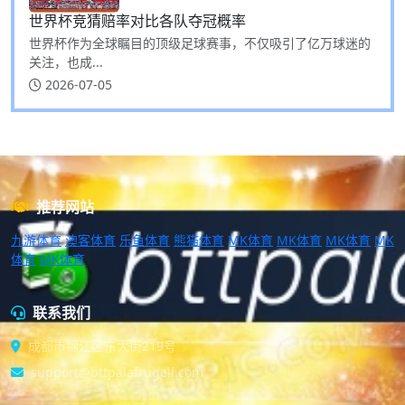
世界杯竞猜赔率对比各队夺冠概率
世界杯作为全球瞩目的顶级足球赛事，不仅吸引了亿万球迷的
关注，也成...
2026-07-05
推荐网站
九游体育
澳客体育
乐鱼体育
熊猫体育
MK体育
MK体育
MK体育
MK
体育
MK体育
联系我们
成都市锦江区东大街219号
support@bttpalafrugell.com