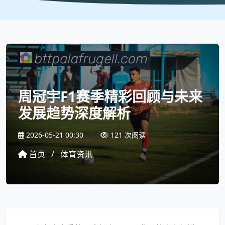
周冠宇F1赛季精彩回顾与未来
发展趋势深度解析
2026-05-21 00:30
121 次阅读
首页
/
体育资讯