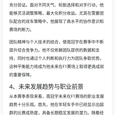
充分验证。面对不同天气、轮胎选择和对手行动，他
能够灵活调整策略，最大化积分收益。尤其在需要团
队配合的双车策略中，他展现了高水平的协作意识和
赛场判断力。
团队精神与个人技术的结合，使周冠宇在赛季中不断
提升综合竞争力。他不仅依赖团队提供的数据和支
持，同时也通过个人判断和执行力为团队争取优势。
这种平衡能力将成为他未来在F1赛场上取得更高成就
的重要保障。
4、未来发展趋势与职业前景
从本赛季表现来看，周冠宇未来在F1赛场的职业发展
趋势十分乐观。首先，他在年轻车手中已经显示出超
群的比赛成熟度，具备长期稳定发展的潜力。随着经