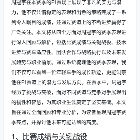
周冠宇在本赛季的F1赛场上展现了非凡的实力与潜
力，他不仅凭借稳定的表现和出色的策略完成了一系
列令人瞩目的成绩，还通过赛道上的不断进步赢得了
广泛关注。本文将从四个方面对周冠宇的赛季表现进
行深入回顾与解析，包括比赛成绩与关键战役、技术
进步与赛车适应性、团队合作与战略执行以及未来发
展趋势与职业前景。通过系统梳理他的赛季表现，我
们不仅可以看到一位年轻车手的成长轨迹，更能洞察
他在F1赛道上的潜力与发展方向。在赛季中，周冠宇
经历了挑战与突破，面对不同赛道与竞争对手展现出
的韧性和智慧，为其职业生涯奠定了坚实基础。本文
旨在通过全面回顾和专业分析，为读者呈现周冠宇赛
季亮点，并探讨他未来可能达到的高度。
1、比赛成绩与关键战役