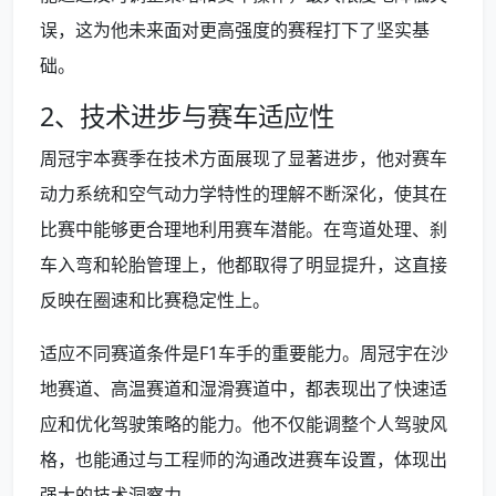
误，这为他未来面对更高强度的赛程打下了坚实基
础。
2、技术进步与赛车适应性
周冠宇本赛季在技术方面展现了显著进步，他对赛车
动力系统和空气动力学特性的理解不断深化，使其在
比赛中能够更合理地利用赛车潜能。在弯道处理、刹
车入弯和轮胎管理上，他都取得了明显提升，这直接
反映在圈速和比赛稳定性上。
适应不同赛道条件是F1车手的重要能力。周冠宇在沙
地赛道、高温赛道和湿滑赛道中，都表现出了快速适
应和优化驾驶策略的能力。他不仅能调整个人驾驶风
格，也能通过与工程师的沟通改进赛车设置，体现出
强大的技术洞察力。