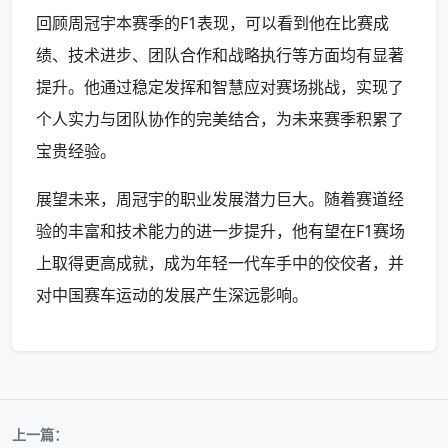
回顾周冠宇本赛季的F1表现，可以看到他在比赛成
绩、技术进步、团队合作和战略执行等方面均有显著
提升。他通过稳定发挥和智慧应对赛场挑战，实现了
个人实力与团队协作的完美结合，为未来赛季积累了
宝贵经验。
展望未来，周冠宇的职业发展潜力巨大。随着赛道经
验的丰富和技术能力的进一步提升，他有望在F1赛场
上取得更高成就，成为年轻一代车手中的佼佼者，并
对中国赛车运动的发展产生深远影响。
上一篇：