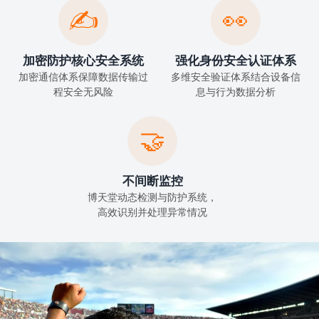
加密防护核心安全系统
强化身份安全认证体系
加密通信体系保障数据传输过
多维安全验证体系结合设备信
程安全无风险
息与行为数据分析
不间断监控
博天堂动态检测与防护系统，
高效识别并处理异常情况