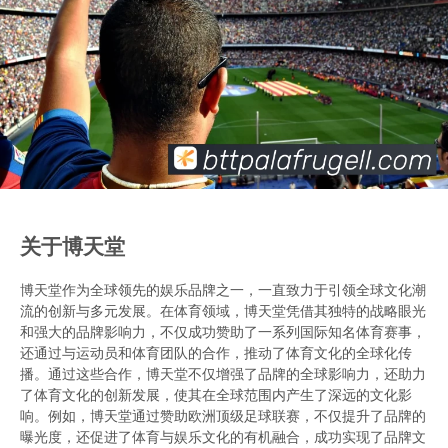
关于博天堂
博天堂作为全球领先的娱乐品牌之一，一直致力于引领全球文化潮
流的创新与多元发展。在体育领域，博天堂凭借其独特的战略眼光
和强大的品牌影响力，不仅成功赞助了一系列国际知名体育赛事，
还通过与运动员和体育团队的合作，推动了体育文化的全球化传
播。通过这些合作，博天堂不仅增强了品牌的全球影响力，还助力
了体育文化的创新发展，使其在全球范围内产生了深远的文化影
响。例如，博天堂通过赞助欧洲顶级足球联赛，不仅提升了品牌的
曝光度，还促进了体育与娱乐文化的有机融合，成功实现了品牌文