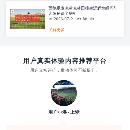
西德尼麦克劳克林田径生涯辉煌瞬间与
训练秘诀全解析
📅 2026-07-21
✍ Admin
了解更多 →
用户真实体验内容推荐平台
用户真实评价，推动体验不断提升。
用户小洪 · 上饶