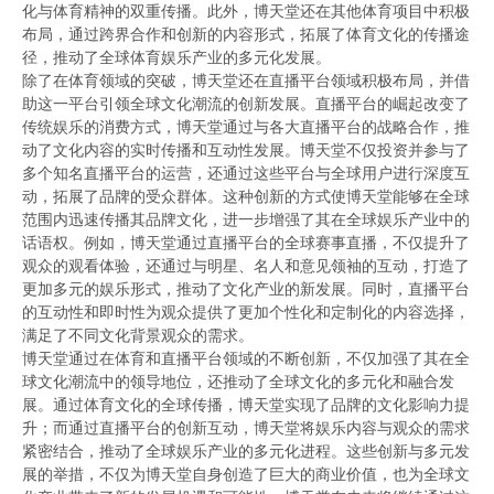
化与体育精神的双重传播。此外，博天堂还在其他体育项目中积极
布局，通过跨界合作和创新的内容形式，拓展了体育文化的传播途
径，推动了全球体育娱乐产业的多元化发展。
除了在体育领域的突破，博天堂还在直播平台领域积极布局，并借
助这一平台引领全球文化潮流的创新发展。直播平台的崛起改变了
传统娱乐的消费方式，博天堂通过与各大直播平台的战略合作，推
动了文化内容的实时传播和互动性发展。博天堂不仅投资并参与了
多个知名直播平台的运营，还通过这些平台与全球用户进行深度互
动，拓展了品牌的受众群体。这种创新的方式使博天堂能够在全球
范围内迅速传播其品牌文化，进一步增强了其在全球娱乐产业中的
话语权。例如，博天堂通过直播平台的全球赛事直播，不仅提升了
观众的观看体验，还通过与明星、名人和意见领袖的互动，打造了
更加多元的娱乐形式，推动了文化产业的新发展。同时，直播平台
的互动性和即时性为观众提供了更加个性化和定制化的内容选择，
满足了不同文化背景观众的需求。
博天堂通过在体育和直播平台领域的不断创新，不仅加强了其在全
球文化潮流中的领导地位，还推动了全球文化的多元化和融合发
展。通过体育文化的全球传播，博天堂实现了品牌的文化影响力提
升；而通过直播平台的创新互动，博天堂将娱乐内容与观众的需求
紧密结合，推动了全球娱乐产业的多元化进程。这些创新与多元发
展的举措，不仅为博天堂自身创造了巨大的商业价值，也为全球文